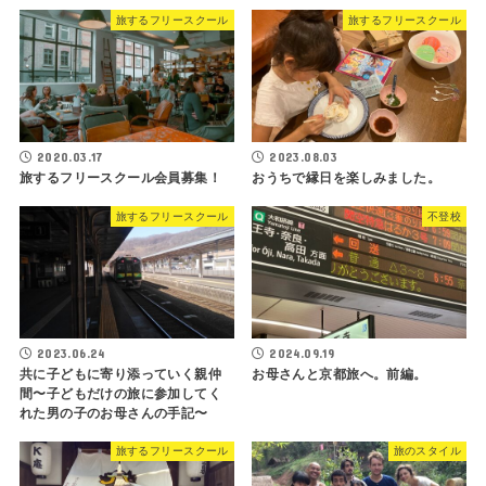
旅するフリースクール
旅するフリースクール
2020.03.17
2023.08.03
旅するフリースクール会員募集！
おうちで縁日を楽しみました。
旅するフリースクール
不登校
2023.06.24
2024.09.19
共に子どもに寄り添っていく親仲
お母さんと京都旅へ。前編。
間〜子どもだけの旅に参加してく
れた男の子のお母さんの手記〜
旅するフリースクール
旅のスタイル