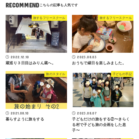
RECOMMEND
旅するフリースクール
旅するフリースクール
2022.12.10
2023.08.03
蔵巡り３日目はみりん蔵へ。
おうちで縁日を楽しみました。
旅のスタイル
子どもの手記
2021.08.10
2023.08.07
暮らすように旅をする
子どもだけの旅をする②〜きらく
る村で子ども旅の企画をした息
子〜