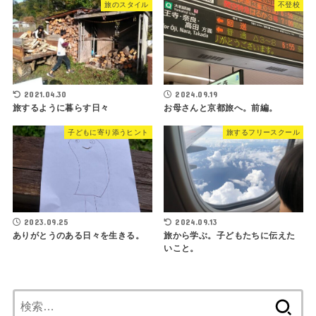
旅のスタイル
不登校
2021.04.30
2024.09.19
旅するように暮らす日々
お母さんと京都旅へ。前編。
子どもに寄り添うヒント
旅するフリースクール
2023.09.25
2024.09.13
ありがとうのある日々を生きる。
旅から学ぶ。子どもたちに伝えた
いこと。
検