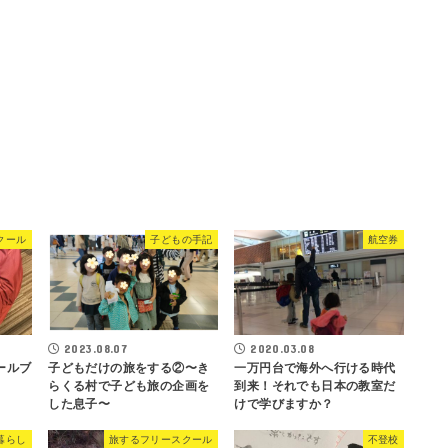
クール
子どもの手記
航空券
2023.08.07
2020.03.08
ールブ
子どもだけの旅をする②〜き
一万円台で海外へ行ける時代
らくる村で子ども旅の企画を
到来！それでも日本の教室だ
した息子〜
けで学びますか？
暮らし
旅するフリースクール
不登校