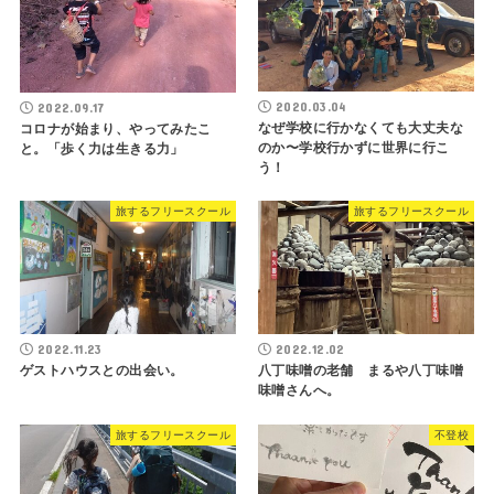
2020.03.04
2022.09.17
なぜ学校に行かなくても大丈夫な
コロナが始まり、やってみたこ
のか〜学校行かずに世界に行こ
と。「歩く力は生きる力」
う！
旅するフリースクール
旅するフリースクール
2022.11.23
2022.12.02
ゲストハウスとの出会い。
八丁味噌の老舗 まるや八丁味噌
味噌さんへ。
旅するフリースクール
不登校