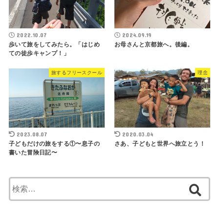
2022.10.07
2024.09.19
歩いて旅をしてみたら。「はじめ
お母さんと京都旅へ。後編。
ての徒歩キャンプ！」
旅するフリースクール
理念
2023.08.07
2020.03.04
子どもだけの旅をする①〜息子の
さあ、子どもと世界へ旅立とう！
書いた冒険日記〜
検
索
: