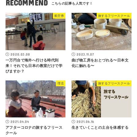
RECOMMEND
航空券
旅するフリースクール
2020.03.08
2023.11.07
一万円台で海外へ行ける時代到
曲げ物工房をおとづれる〜日本文
来！それでも日本の教室だけで学
化に触れる〜
びますか？
理念
旅するフリースクール
2021.04.04
2021.06.16
アフターコロナの旅するフリース
生きていくことの土台を体感する
クール