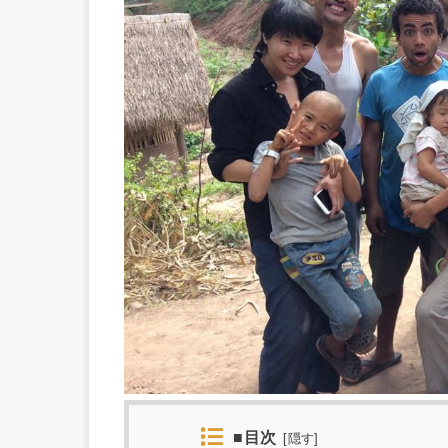
■目次
[
隠す
]