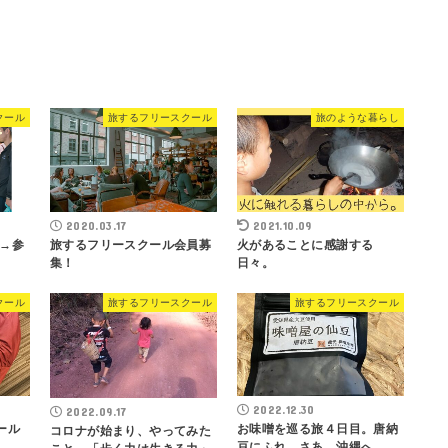
クール
旅するフリースクール
旅のような暮らし
2020.03.17
2021.10.09
→参
旅するフリースクール会員募
火があることに感謝する
集！
日々。
クール
旅するフリースクール
旅するフリースクール
2022.12.30
2022.09.17
ール
お味噌を巡る旅４日目。唐納
コロナが始まり、やってみた
豆にふれ、さあ、沖縄へ。