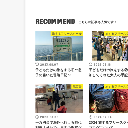
RECOMMEND
旅するフリースクール
旅するフリース
2023.08.07
2023.08.18
子どもだけの旅をする①〜息
子どもだけの旅をする②
子の書いた冒険日記〜
加してくれた大人の手記
航空券
旅するフリース
2020.03.08
2024.07.24
一万円台で海外へ行ける時代
2024 旅するフリースク
到来！それでも日本の教室だ
ブログについて